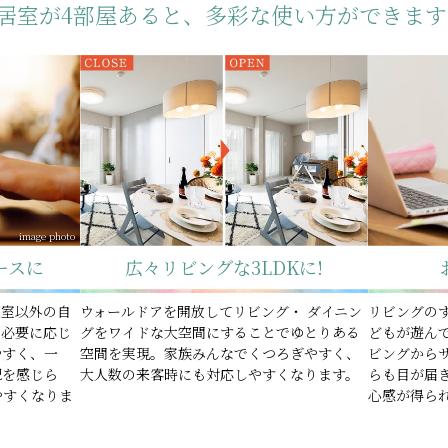
居室が4部屋あると、
多彩な使い方ができます
image photo
広々リビングな3LDKに!
ースに
ウォールドアを開放してリビング・ ダイニン
寝室以外の自
リビングの
グをワイドな大空間にすることでゆとりある
。必要に応じ
どもが遊ん
空間を実現。家族みんなでくつろぎやすく、
やすく、一
ビングから
大人数の来客時にも対応しやすくなります。
配を感じら
らも目が届
やすくなりま
心感が得ら