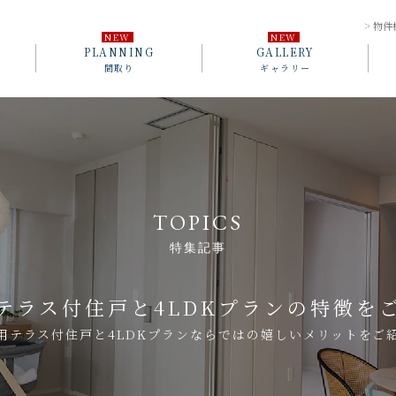
物件
PLANNING
GALLERY
間取り
ギャラリー
TOPICS
特集記事
テラス付住戸と
4LDKプランの特徴を
用テラス付住戸と4LDKプランならではの
嬉しいメリットをご