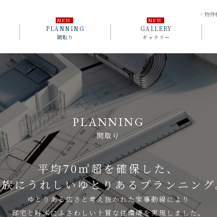
物件
PLANNING
GALLERY
間取り
ギャラリー
PLANNING
間取り
平均70㎡超を確保した、
家族にうれしいゆとりある
プランニング
ゆとりある広さと考え抜かれた家事動線により
邸宅と呼ぶにふさわしい上質な住環境を実現しました。