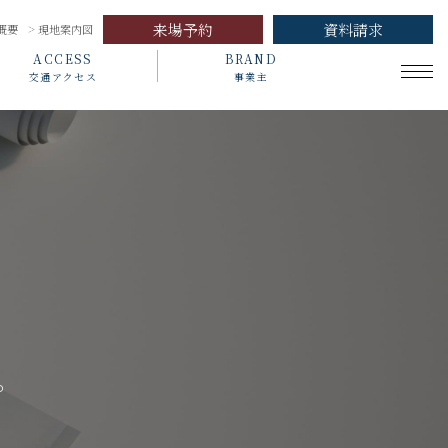
来場予約
資料請求
概要
現地案内図
ACCESS
BRAND
交通アクセス
事業主
。