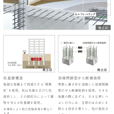
概念図
概念図
概念図
杭基礎構造
溶接閉鎖型せん断補強筋
強固な地層まで到達させる”既製
帯筋に継ぎ目を溶接した溶接閉鎖
杭”を採用。杭は先端を広げた拡
型のせん断補強筋を採用。大きな
底杭とし、その抵抗力によって建
地震の際に生ずる、大きな押しつ
物を支える杭基礎を採用。
ぶしの力には、主筋のはみ出しを
抑える役目を果たし、柱の抵抗力
※場所により杭の先端深度が異なり
ます