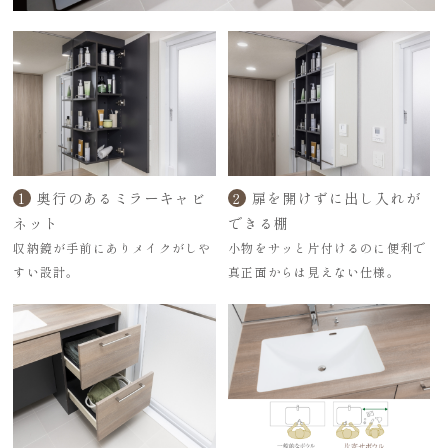
1
奥行のあるミラーキャビ
2
扉を開けずに出し入れが
ネット
できる棚
収納鏡が手前にありメイクがしや
小物をサッと片付けるのに便利で
すい設計。
真正面からは見えない仕様。