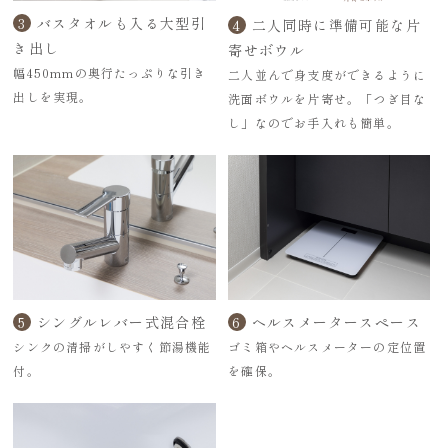
3
バスタオルも入る大型引
4
二人同時に準備可能な片
き出し
寄せボウル
幅450mmの奥行たっぷりな引き
二人並んで身支度ができるように
出しを実現。
洗面ボウルを片寄せ。「つぎ目な
し」なのでお手入れも簡単。
5
シングルレバー式混合栓
6
ヘルスメータースペース
シンクの清掃がしやすく節湯機能
ゴミ箱やヘルスメーターの定位置
付。
を確保。