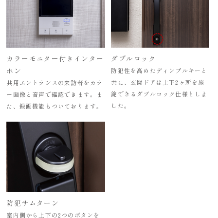
カラーモニター付きインター
ダブルロック
ホン
防犯性を高めたディンプルキーと
共に、玄関ドアは上下2ヶ所を施
共用エントランスの来訪者をカラ
錠できるダブルロック仕様としま
ー画像と音声で確認できます。ま
した。
た、録画機能もついております。
防犯サムターン
室内側から上下の2つのボタンを