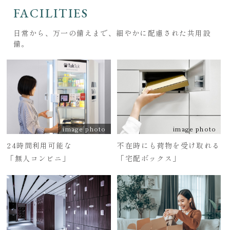
FACILITIES
日常から、万一の備えまで、細やかに配慮された共用設
備。
image photo
image photo
24時間利用可能な
不在時にも荷物を受け取れる
「無人コンビニ」
「宅配ボックス」