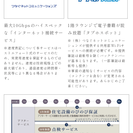
最大10Gbpsのハイスペック
1階ラウンジで電子書籍が読
な
「インターネット接続サー
み放題「タブホスポット」
ビス」
※（株）つなぐネットコミュニケー
ションズが提供する共用部Wi-Fiサ
※速度表記について本サービスはベ
ービスへの接続が必要です。※提供
ストエフォート式のサービスのた
雑誌は最新号を除くバックナンバー
め、実使用速度を保証するものでは
が基本となります。（一部雑誌は最
ありません。速度は技術規格上での
新号も提供）
最大値であり、通信速度は時間帯・
※事前の通知なくサービスの内容
状況等により異なる場合がありま
（コンテンツを含む）が変更される
す。
可能性があります。あらかじめご了
承ください。