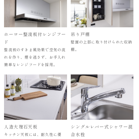
ホーロー整流板付レンジフー
吊り戸棚
ド
壁面の上部に取り付けられた収納
棚。
整流板のすきま風効果で空気の流
れを作り、煙を逃さず、お手入れ
簡単なレンジフードを採用。
人造大理石天板
シングルレバー式シャワー混
合水栓
キッチン天板には、耐久性に優