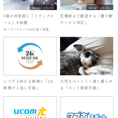
image photo
image photo
1階の共用部に
「トランクル
玄関前まで配送する
「置き配
ーム」を設置
サービス対応」
※トランクルームは22室ご用意。
image photo
いつでも好きな時間に
「24
大切なペットと一緒に暮らせ
時間ゴミ出し可能」
る
「ペット飼育可能」