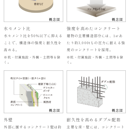
概念図
概念図
水セメント比
強度を高めたコンクリート
水セメント比を50％以下に抑える
建物の主要構造部分には、1㎡あ
ことで、構造体の強度と耐久性を
たり約3,000tもの圧力に耐える強
高める。
度のコンクリートを採用。
※杭・付属施設・外構・土間等を除
※杭・付属施設・外構・土間等を除
く。
く。
概念図
概念図
外壁
耐久性を高めるダブル配筋
外部に面するコンクリート壁は約
主要な床・壁には、コンクリート