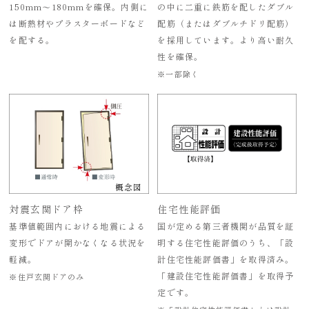
150mm～180mmを確保。内側に
の中に二重に鉄筋を配したダブル
は断熱材やプラスターボードなど
配筋（またはダブルチドリ配筋）
を配する。
を採用しています。より高い耐久
性を確保。
※一部除く
概念図
対震玄関ドア枠
住宅性能評価
基準値範囲内における地震による
国が定める第三者機関が品質を証
変形でドアが開かなくなる状況を
明する住宅性能評価のうち、「設
軽減。
計住宅性能評価書」を取得済み。
「建設住宅性能評価書」を取得予
※住戸玄関ドアのみ
定です。