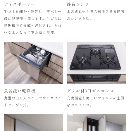
ディスポーザー
静音シンク
生ゴミを細かく粉砕し、排水と一
水の跳ね返り音も減少させる静音
緒に処理槽へ流します。生ゴミは
のシンクを採用。
処理槽内で分解・浄化され、きれ
いな水となって下水道に放流。
食器洗い乾燥機
グリル付3口ガスコンロ
食器の出し入れがしやすいスライ
充実機能と美しいフォルムの上質
ドオープン式。
なガスコンロ。