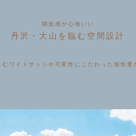
開放感が心地いい
丹沢・大山を臨む空間設計
しむワイドサッシや可変性にこだわった個性豊