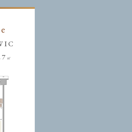
pe
WIC
27
㎡