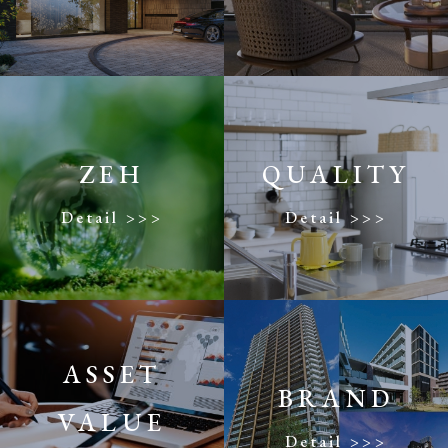
ZEH
QUALITY
Detail >>>
Detail >>>
ASSET
BRAND
VALUE
Detail >>>