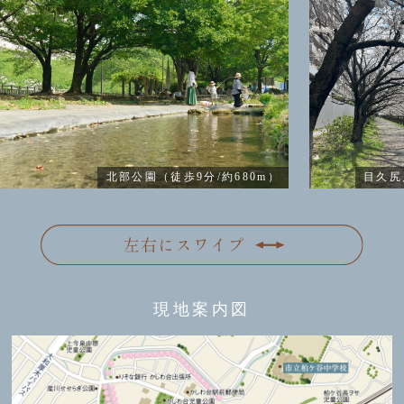
北部公園（徒歩9分/約680m）
目久尻
現地案内図